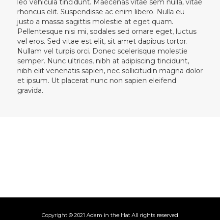
leo vehicula tincidunt. Maecenas vitae sem nulla, vitae
rhoncus elit. Suspendisse ac enim libero. Nulla eu
justo a massa sagittis molestie at eget quam.
Pellentesque nisi mi, sodales sed ornare eget, luctus
vel eros. Sed vitae est elit, sit amet dapibus tortor.
Nullam vel turpis orci. Donec scelerisque molestie
semper. Nunc ultrices, nibh at adipiscing tincidunt,
nibh elit venenatis sapien, nec sollicitudin magna dolor
et ipsum. Ut placerat nunc non sapien eleifend
gravida.
Copyright © 2021 Adam in the Hat All rights reserved