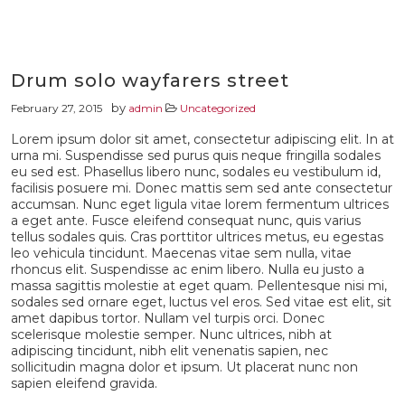
Drum solo wayfarers street
by
February 27, 2015
admin
Uncategorized
Lorem ipsum dolor sit amet, consectetur adipiscing elit. In at
urna mi. Suspendisse sed purus quis neque fringilla sodales
eu sed est. Phasellus libero nunc, sodales eu vestibulum id,
facilisis posuere mi. Donec mattis sem sed ante consectetur
accumsan. Nunc eget ligula vitae lorem fermentum ultrices
a eget ante. Fusce eleifend consequat nunc, quis varius
tellus sodales quis. Cras porttitor ultrices metus, eu egestas
leo vehicula tincidunt. Maecenas vitae sem nulla, vitae
rhoncus elit. Suspendisse ac enim libero. Nulla eu justo a
massa sagittis molestie at eget quam. Pellentesque nisi mi,
sodales sed ornare eget, luctus vel eros. Sed vitae est elit, sit
amet dapibus tortor. Nullam vel turpis orci. Donec
scelerisque molestie semper. Nunc ultrices, nibh at
adipiscing tincidunt, nibh elit venenatis sapien, nec
sollicitudin magna dolor et ipsum. Ut placerat nunc non
sapien eleifend gravida.